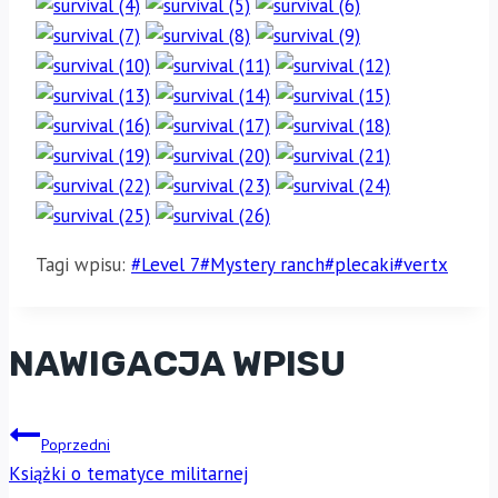
Tagi wpisu:
#
Level 7
#
Mystery ranch
#
plecaki
#
vertx
NAWIGACJA WPISU
Poprzedni
Książki o tematyce militarnej