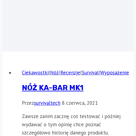
Ciekawostki
|
Nóż
|
Recenzje
|
Survival
|
Wyposażenie
NÓŻ KA-BAR MK1
Przez
survivaltech
8 czerwca, 2021
Zawsze zanim zacznę coś testować i później
wydawać o tym opinię chce poznać
szczegółowo historię danego produktu.