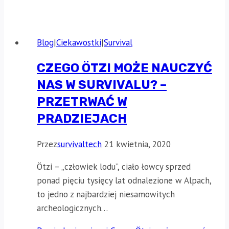
Blog
|
Ciekawostki
|
Survival
CZEGO ÖTZI MOŻE NAUCZYĆ
NAS W SURVIVALU? –
PRZETRWAĆ W
PRADZIEJACH
Przez
survivaltech
21 kwietnia, 2020
Ötzi – „człowiek lodu”, ciało łowcy sprzed
ponad pięciu tysięcy lat odnalezione w Alpach,
to jedno z najbardziej niesamowitych
archeologicznych…