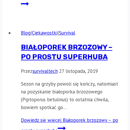
Blog
|
Ciekawostki
|
Survival
BIAŁOPOREK BRZOZOWY –
PO PROSTU SUPERHUBA
Przez
survivaltech
27 listopada, 2019
Sezon na grzyby powoli się kończy, natomiast
na pozyskanie białoporka brzozowego
(Piptoporus betulinus) to ostatnia chwila,
bowiem spotkać go…
Dowiedz się więcej
Białoporek brzozowy – po