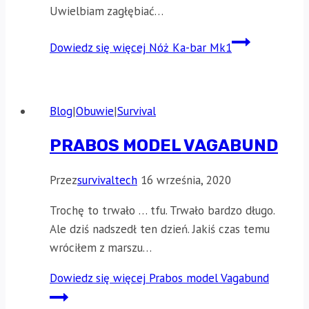
Uwielbiam zagłębiać…
Dowiedz się więcej
Nóż Ka-bar Mk1
Blog
|
Obuwie
|
Survival
PRABOS MODEL VAGABUND
Przez
survivaltech
16 września, 2020
Trochę to trwało … tfu. Trwało bardzo długo.
Ale dziś nadszedł ten dzień. Jakiś czas temu
wróciłem z marszu…
Dowiedz się więcej
Prabos model Vagabund