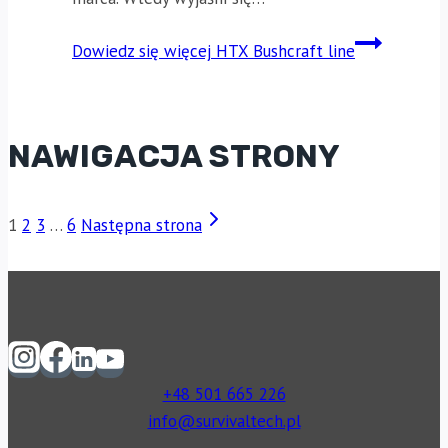
Dowiedz się więcej
HTX Bushcraft line
NAWIGACJA STRONY
1
2
3
…
6
Następna strona
+48 501 665 226
info@survivaltech.pl