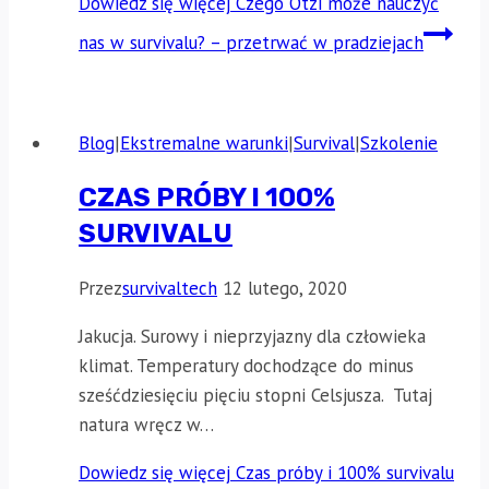
Dowiedz się więcej
Czego Ötzi może nauczyć
nas w survivalu? – przetrwać w pradziejach
Blog
|
Ekstremalne warunki
|
Survival
|
Szkolenie
CZAS PRÓBY I 100%
SURVIVALU
Przez
survivaltech
12 lutego, 2020
Jakucja. Surowy i nieprzyjazny dla człowieka
klimat. Temperatury dochodzące do minus
sześćdziesięciu pięciu stopni Celsjusza. Tutaj
natura wręcz w…
Dowiedz się więcej
Czas próby i 100% survivalu