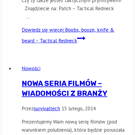
Czy ty także jesteś taktycznym prymitywem?
Znajdziecie na: Patch – Tactical Redneck
…
Dowiedz się więcej
Boobs, booze, knife &
beard – Tactical Redneck
Nowości
NOWA SERIA FILMÓW –
WIADOMOŚCI Z BRANŻY
Przez
survivaltech
15 lutego, 2014
Prezentujemy Wam nową serię filmów (pod
warunkiem polubienia), która będzie poruszała