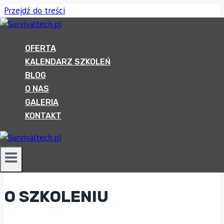
Przejdź do treści
SZKOLENIA
OFERTA
KALENDARZ SZKOLEŃ
DLA FIRM
BLOG
O NAS
oferta dedykowana dla firm
GALERIA
KONTAKT
NAPISZ DO NAS
KUP VOUCZER
O SZKOLENIU