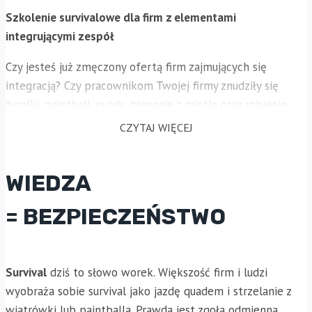
Szkolenie survivalowe dla firm z elementami
integrującymi zespół
Czy jesteś już zmęczony ofertą firm zajmujących się
integracją? Czy pracownikom Twojej firmy znudziły się
tyrolki, paintball, quady, bieganie z miotłą oraz robienie
fikołków na trawie:)?
CZYTAJ WIĘCEJ
Bo przecież jak się tak mocniej zastanowisz to co ma
wspólnego z integracją bieganie z paintballem czy jazda na
WIEDZA
quadzie? Każdy zakłada maskę i ściąga wieczorem przy
alkoholowej libacji. Gdzie tutaj integracja lub budowanie
= BEZPIECZEŃSTWO
zespołu???
Zapoznaj się z naszą
ofertą dedykowaną dla firm
. Zawsze
Survival
dziś to słowo worek. Większość firm i ludzi
podkreślamy, że my nie organizujemy imprez
wyobraża sobie survival jako jazdę quadem i strzelanie z
integracyjnych. Nasza firma zajmuje się
szkoleniami z
wiatrówki lub paintballa. Prawda jest zgoła odmienna.