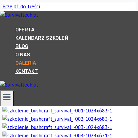
Przejdź do treści
Zajmujemy się szkoleniami technik przetrwania od 20 lat
🙂
OFERTA
KALENDARZ SZKOLEŃ
Przez wiele lat wstawialiśmy zdjęcia na stronę z każdego
BLOG
kursu co sprawiło, że nasza galeria miła ponad 39 tysięcy
O NAS
zdjęć. Zarządzanie takim ogromem grafik jest nieco
GALERIA
uciążliwe, więc poniżej wybrane galerie ze ciekawych
KONTAKT
szkoleń 🙂
Galerie wybrane
»
Szkolenie survivalowe wiosna