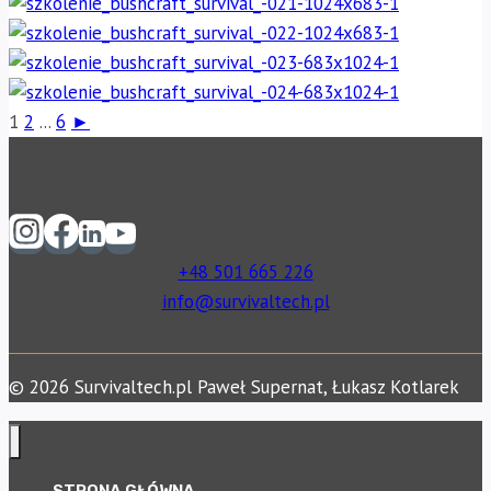
1
2
...
6
►
+48 501 665 226
info@survivaltech.pl
© 2026 Survivaltech.pl Paweł Supernat, Łukasz Kotlarek